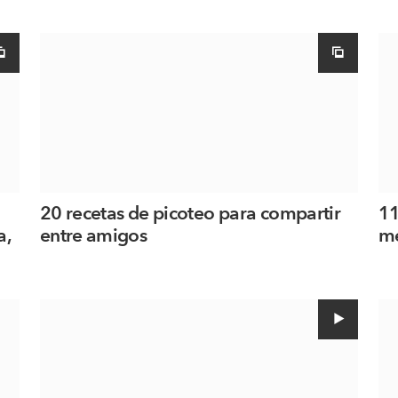
20 recetas de picoteo para compartir
11
a,
entre amigos
me