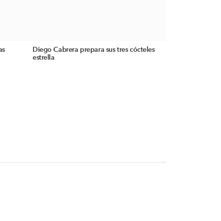
as
Diego Cabrera prepara sus tres cócteles
estrella
S