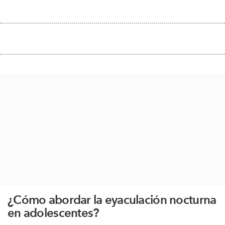
¿Cómo abordar la eyaculación nocturna
en adolescentes?