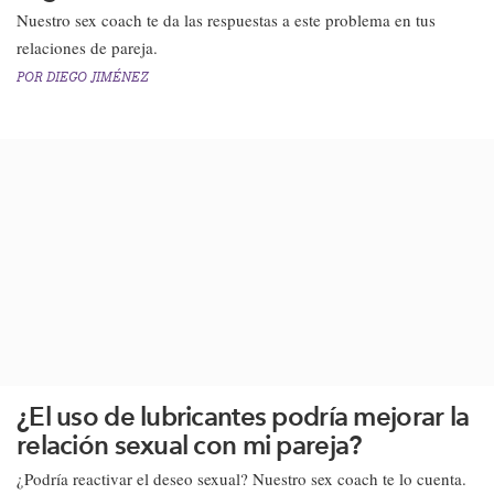
Nuestro sex coach te da las respuestas a este problema en tus
relaciones de pareja.​​
POR
DIEGO JIMÉNEZ
¿El uso de lubricantes podría mejorar la
relación sexual con mi pareja?
¿Podría reactivar el deseo sexual? Nuestro sex coach te lo cuenta.​