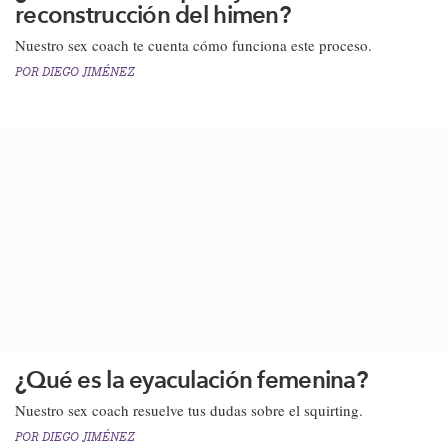
reconstrucción del himen?
​Nuestro sex coach te cuenta cómo funciona este proceso​.​
POR
DIEGO JIMÉNEZ
¿Qué es la eyaculación femenina?
Nuestro sex coach resuelve tus dudas sobre el squirting.​​
POR
DIEGO JIMÉNEZ