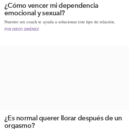
¿Cómo vencer mi dependencia
emocional y sexual?
Nuestro sex coach te ayuda a solucionar este tipo de relación.​
POR
DIEGO JIMÉNEZ
¿Es normal querer llorar después de un
orgasmo?