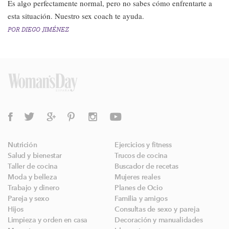
Es algo perfectamente normal, pero no sabes cómo enfrentarte a
esta situación. Nuestro sex coach te ayuda.​​
POR
DIEGO JIMÉNEZ
Nutrición
Ejercicios y fitness
Salud y bienestar
Trucos de cocina
Taller de cocina
Buscador de recetas
Moda y belleza
Mujeres reales
Trabajo y dinero
Planes de Ocio
Pareja y sexo
Familia y amigos
Hijos
Consultas de sexo y pareja
Limpieza y orden en casa
Decoración y manualidades