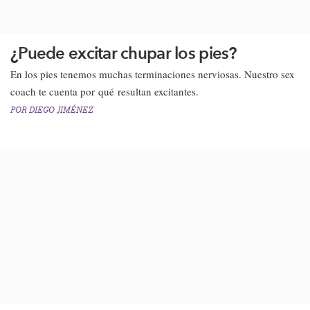
¿Puede excitar chupar los pies?
En los pies tenemos muchas terminaciones nerviosas. Nuestro sex
coach te cuenta por qué resultan excitantes. ​​
POR
DIEGO JIMÉNEZ