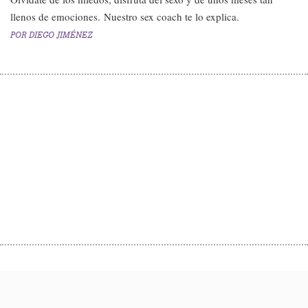
llenos de emociones. Nuestro sex coach te lo explica.​
POR
DIEGO JIMÉNEZ