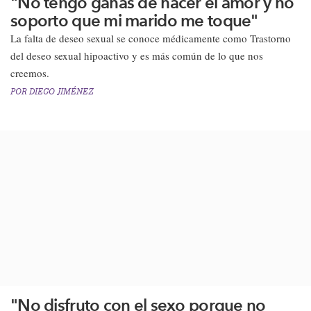
"No tengo ganas de hacer el amor y no
soporto que mi marido me toque"
​La falta de deseo sexual se conoce médicamente como Trastorno
del deseo sexual hipoactivo y es más común de lo que nos
creemos. ​​
POR
DIEGO JIMÉNEZ
"No disfruto con el sexo porque no