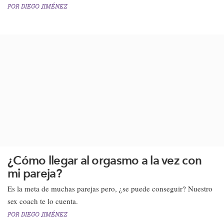
POR
DIEGO JIMÉNEZ
¿Cómo llegar al orgasmo a la vez con
mi pareja?
Es la meta de muchas parejas pero, ¿se puede conseguir?​ Nuestro
sex coach te lo cuenta.​
POR
DIEGO JIMÉNEZ