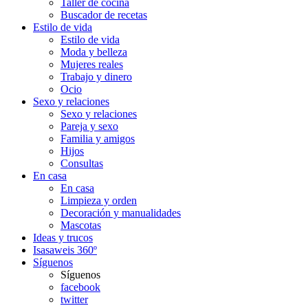
Taller de cocina
Buscador de recetas
Estilo de vida
Estilo de vida
Moda y belleza
Mujeres reales
Trabajo y dinero
Ocio
Sexo y relaciones
Sexo y relaciones
Pareja y sexo
Familia y amigos
Hijos
Consultas
En casa
En casa
Limpieza y orden
Decoración y manualidades
Mascotas
Ideas y trucos
Isasaweis 360º
Síguenos
Síguenos
facebook
twitter