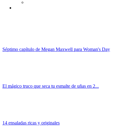
Séptimo capítulo de Megan Maxwell para Woman's Day
El mágico truco que seca tu esmalte de uñas en 2...
14 ensaladas ricas y originales