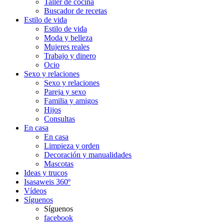
Taller de cocina
Buscador de recetas
Estilo de vida
Estilo de vida
Moda y belleza
Mujeres reales
Trabajo y dinero
Ocio
Sexo y relaciones
Sexo y relaciones
Pareja y sexo
Familia y amigos
Hijos
Consultas
En casa
En casa
Limpieza y orden
Decoración y manualidades
Mascotas
Ideas y trucos
Isasaweis 360º
Vídeos
Síguenos
Síguenos
facebook