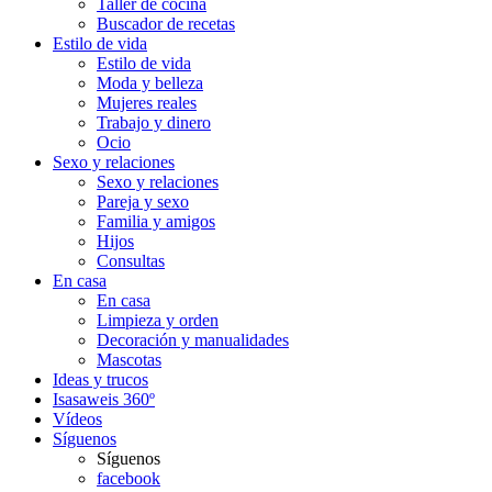
Taller de cocina
Buscador de recetas
Estilo de vida
Estilo de vida
Moda y belleza
Mujeres reales
Trabajo y dinero
Ocio
Sexo y relaciones
Sexo y relaciones
Pareja y sexo
Familia y amigos
Hijos
Consultas
En casa
En casa
Limpieza y orden
Decoración y manualidades
Mascotas
Ideas y trucos
Isasaweis 360º
Vídeos
Síguenos
Síguenos
facebook