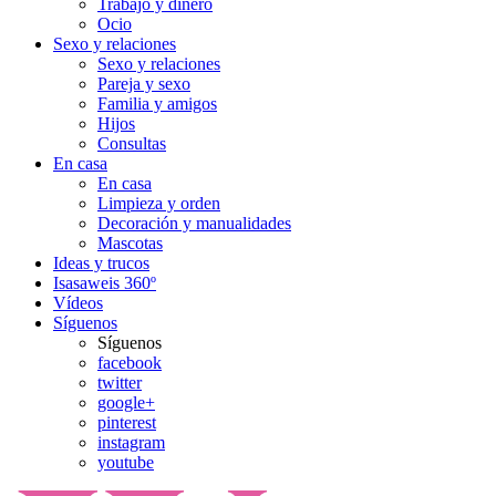
Trabajo y dinero
Ocio
Sexo y relaciones
Sexo y relaciones
Pareja y sexo
Familia y amigos
Hijos
Consultas
En casa
En casa
Limpieza y orden
Decoración y manualidades
Mascotas
Ideas y trucos
Isasaweis 360º
Vídeos
Síguenos
Síguenos
facebook
twitter
google+
pinterest
instagram
youtube