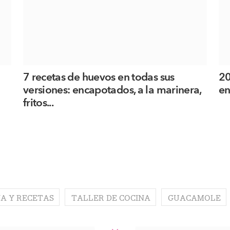
7 recetas de huevos en todas sus
20
versiones: encapotados, a la marinera,
en
fritos...
A Y RECETAS
TALLER DE COCINA
GUACAMOLE