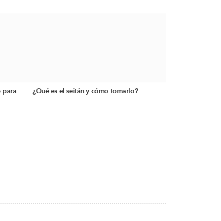
o para
¿Qué es el seitán y cómo tomarlo?
S