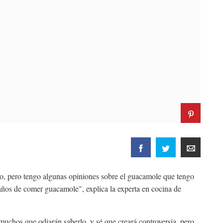
o, pero tengo algunas opiniones sobre el guacamole que tengo
 años de comer guacamole", explica la experta en cocina de
uchos que odiarán saberlo, y sé que creará controversia, pero