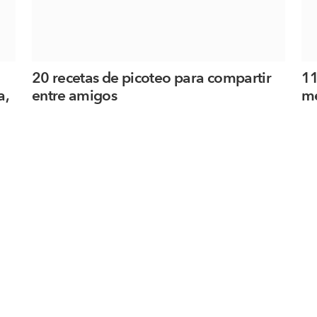
20 recetas de picoteo para compartir
11
a,
entre amigos
me