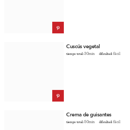
Cuscús vegetal
30min
fácil
tiempo total:
dificultad:
Crema de guisantes
50min
fácil
tiempo total:
dificultad: