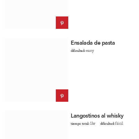
Ensalada de pasta
easy
dificultad:
Langostinos al whisky
1hr
fácil
tiempo total:
dificultad: