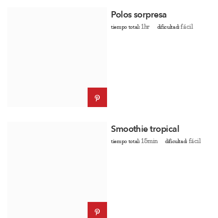
Polos sorpresa
1hr
fácil
tiempo total:
dificultad:
Smoothie tropical
15min
fácil
tiempo total:
dificultad: