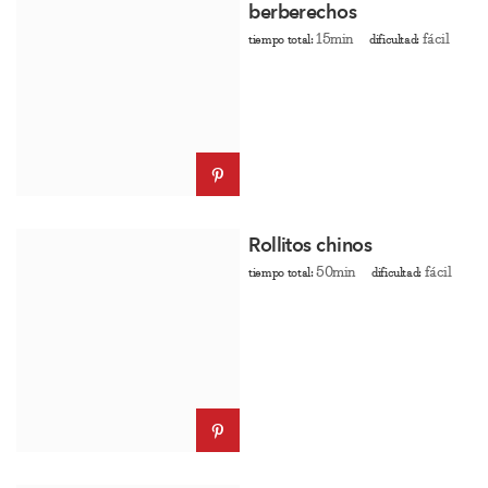
berberechos
15min
fácil
tiempo total:
dificultad:
Rollitos chinos
50min
fácil
tiempo total:
dificultad: