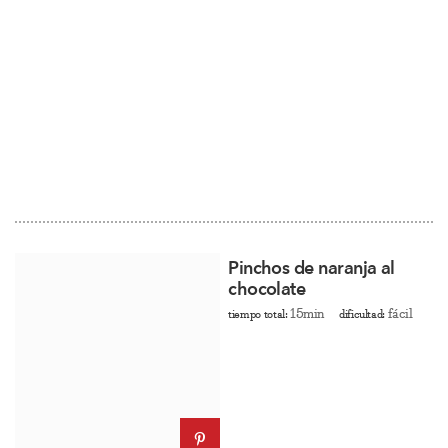
Pinchos de naranja al
chocolate
15min
fácil
tiempo total:
dificultad: