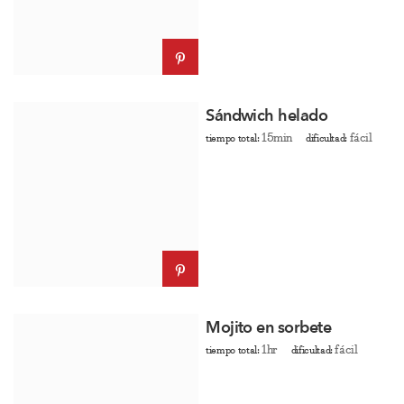
Sándwich helado
15min
fácil
tiempo total:
dificultad:
Mojito en sorbete
1hr
fácil
tiempo total:
dificultad: