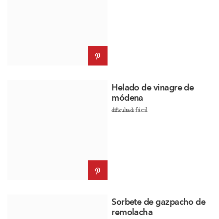
Helado de vinagre de
módena
fácil
dificultad:
Sorbete de gazpacho de
remolacha