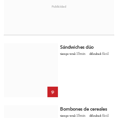
Publicidad
Sándwiches dúo
15min
fácil
tiempo total:
dificultad:
Bombones de cereales
15min
fácil
tiempo total:
dificultad: