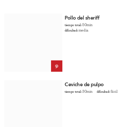
Pollo del sheriff
50min
tiempo total:
media
dificultad:
Ceviche de pulpo
30min
fácil
tiempo total:
dificultad: