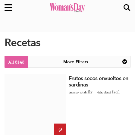
Recetas
All 5143
More Filters
Aperitivos 482
Primeros 1540
Segundos 1639
Postres 1203
Frutos secos envueltos en
sardinas
1hr
fácil
tiempo total:
dificultad: