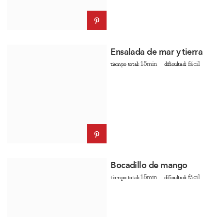
Ensalada de mar y tierra
15min
fácil
tiempo total:
dificultad:
Bocadillo de mango
15min
fácil
tiempo total:
dificultad: