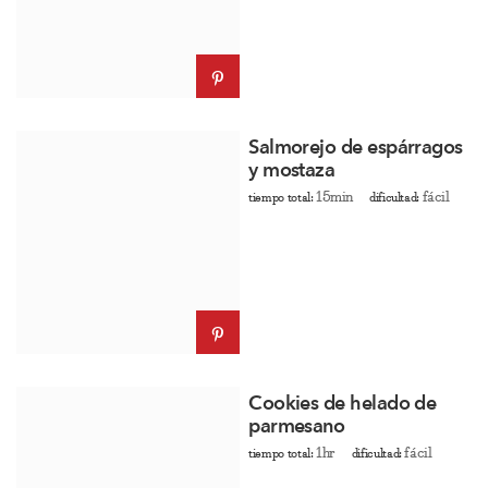
Salmorejo de espárragos
y mostaza
15min
fácil
tiempo total:
dificultad:
Cookies de helado de
parmesano
1hr
fácil
tiempo total:
dificultad: