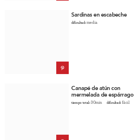
Sardinas en escabeche
media
dificultad:
Canapé de atún con
mermelada de espárrago
30min
fácil
tiempo total:
dificultad: