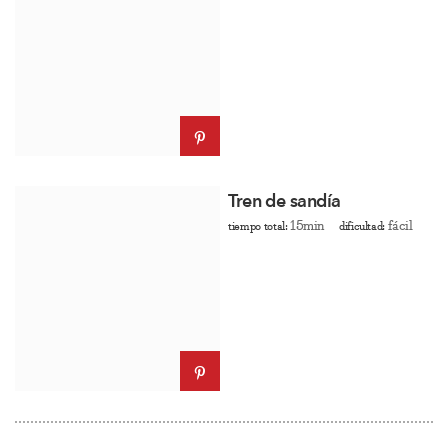
Tren de sandía
15min
fácil
tiempo total:
dificultad: