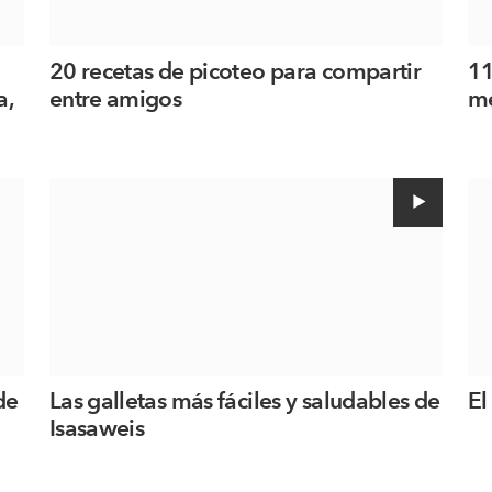
20 recetas de picoteo para compartir
11
a,
entre amigos
me
de
Las galletas más fáciles y saludables de
El
Isasaweis