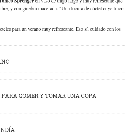
Tónico Sprenger
en vaso de trago largo y muy refrescante que
gibre, y con ginebra macerada. "Una locura de cóctel cuyo truco
cteles para un verano muy refrescante. Eso sí, cuidado con los
.
ANO
NA PARA COMER Y TOMAR UNA COPA
ANDÍA