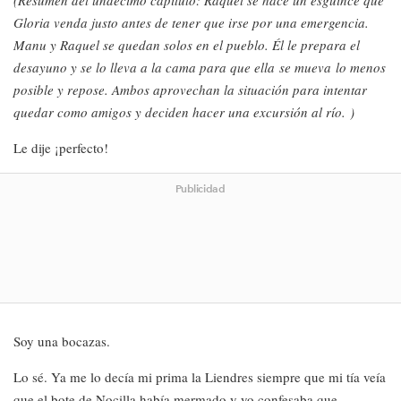
(Resumen del undécimo capítulo: Raquel se hace un esguince que
Gloria venda justo antes de tener que irse por una emergencia.
Manu y Raquel se quedan solos en el pueblo. Él le prepara el
desayuno y se lo lleva a la cama para que ella se mueva lo menos
posible y repose. Ambos aprovechan la situación para intentar
quedar como amigos y deciden hacer una excursión al río. )
Le dije ¡perfecto!
Publicidad
Soy una bocazas.
Lo sé. Ya me lo decía mi prima la Liendres siempre que mi tía veía
que el bote de Nocilla había mermado y yo confesaba que