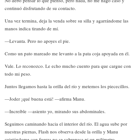
No debo pensar lo que pienso, pero nada, no me hago caso y
continuó disfrutando de su contacto.
Una vez termina, deja la venda sobre su silla y agarrándome las
manos indica tirando de mí.
—Levanta. Pero no apoyes el pie.
Como un pato mareado me levanto a la pata coja apoyada en él.
Vale. Lo reconozco. Le echo mucho cuento para que cargue con
todo mi peso.
Juntos llegamos hasta la orilla del río y metemos los piececillos.
—Joder ¡qué buena está! —afirma Manu.
—Increíble —asiento yo, mirando sus abdominales.
Seguimos caminando hacia el interior del río. El agua sube por
nuestras piernas, Flash nos observa desde la orilla y Manu
sujetándome con fuerza no se sobrepasa ni un milímetro.