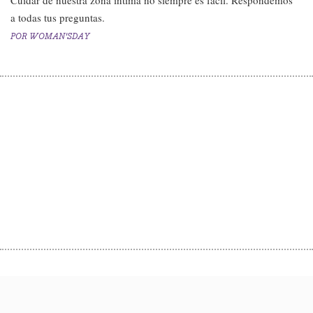
​Cuidar de nuestra zona íntima no siempre es fácil. Respondemos
a todas tus preguntas.
POR
WOMAN'SDAY