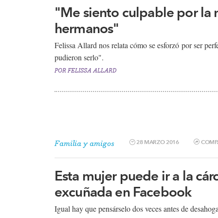
"Me siento culpable por la
hermanos"
Felissa Allard nos relata cómo se esforzó por ser per
pudieron serlo".​
POR
FELISSA ALLARD
28 MARZO 2016
COMP
Familia y amigos
Esta mujer puede ir a la cár
excuñada en Facebook
Igual hay que pensárselo dos veces antes de desahogarse