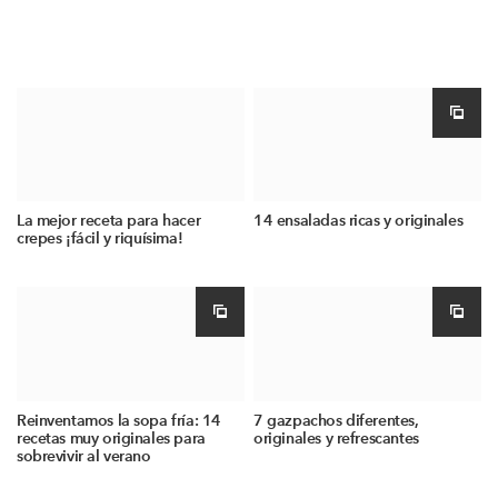
La mejor receta para hacer
14 ensaladas ricas y originales
crepes ¡fácil y riquísima!
Reinventamos la sopa fría: 14
7 gazpachos diferentes,
recetas muy originales para
originales y refrescantes
sobrevivir al verano