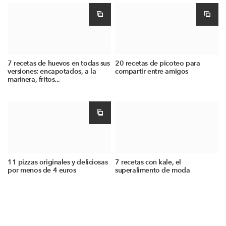
7 recetas de huevos en todas sus
20 recetas de picoteo para
versiones: encapotados, a la
compartir entre amigos
marinera, fritos...
11 pizzas originales y deliciosas
7 recetas con kale, el
por menos de 4 euros
superalimento de moda