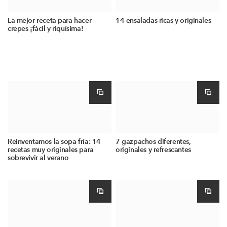
La mejor receta para hacer
14 ensaladas ricas y originales
crepes ¡fácil y riquísima!
Reinventamos la sopa fría: 14
7 gazpachos diferentes,
recetas muy originales para
originales y refrescantes
sobrevivir al verano