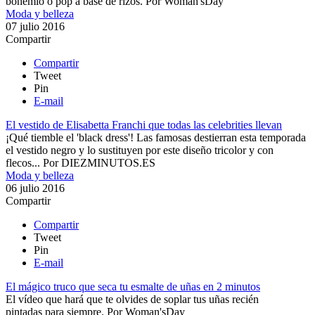
bohemio o pop a base de rizos.
Por
Woman'sDay
Moda y belleza
07 julio 2016
Compartir
Compartir
Tweet
Pin
E-mail
El vestido de Elisabetta Franchi que todas las celebrities llevan
¡Qué tiemble el 'black dress'! Las famosas destierran esta temporada
el vestido negro y lo sustituyen por este diseño tricolor y con
flecos...
Por
DIEZMINUTOS.ES
Moda y belleza
06 julio 2016
Compartir
Compartir
Tweet
Pin
E-mail
El mágico truco que seca tu esmalte de uñas en 2 minutos
El vídeo que hará que te olvides de soplar tus uñas recién
pintadas para siempre.
Por
Woman'sDay