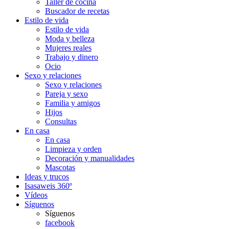
Taller de cocina
Buscador de recetas
Estilo de vida
Estilo de vida
Moda y belleza
Mujeres reales
Trabajo y dinero
Ocio
Sexo y relaciones
Sexo y relaciones
Pareja y sexo
Familia y amigos
Hijos
Consultas
En casa
En casa
Limpieza y orden
Decoración y manualidades
Mascotas
Ideas y trucos
Isasaweis 360º
Vídeos
Síguenos
Síguenos
facebook