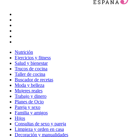
Nutrición
Ejercicios y fitness
Salud y bienestar
Trucos de cocina
Taller de cocina
Buscador de recetas
Moda y belleza
Mujeres reales
Trabajo y dinero
Planes de Ocio
Pareja y sexo
Familia y amigos
Hijos
Consultas de sexo y pareja
Limpieza y orden en casa
Decoración y manualidades