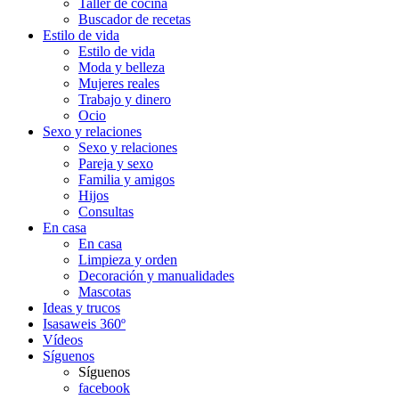
Taller de cocina
Buscador de recetas
Estilo de vida
Estilo de vida
Moda y belleza
Mujeres reales
Trabajo y dinero
Ocio
Sexo y relaciones
Sexo y relaciones
Pareja y sexo
Familia y amigos
Hijos
Consultas
En casa
En casa
Limpieza y orden
Decoración y manualidades
Mascotas
Ideas y trucos
Isasaweis 360º
Vídeos
Síguenos
Síguenos
facebook