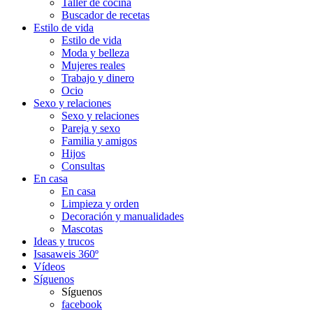
Taller de cocina
Buscador de recetas
Estilo de vida
Estilo de vida
Moda y belleza
Mujeres reales
Trabajo y dinero
Ocio
Sexo y relaciones
Sexo y relaciones
Pareja y sexo
Familia y amigos
Hijos
Consultas
En casa
En casa
Limpieza y orden
Decoración y manualidades
Mascotas
Ideas y trucos
Isasaweis 360º
Vídeos
Síguenos
Síguenos
facebook