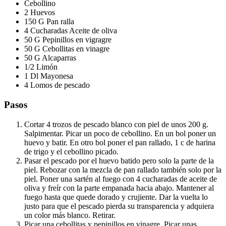
Cebollino
2 Huevos
150 G Pan ralla
4 Cucharadas Aceite de oliva
50 G Pepinillos en vigragre
50 G Cebollitas en vinagre
50 G Alcaparras
1/2 Limón
1 Dl Mayonesa
4 Lomos de pescado
Pasos
Cortar 4 trozos de pescado blanco con piel de unos 200 g.
Salpimentar. Picar un poco de cebollino. En un bol poner un
huevo y batir. En otro bol poner el pan rallado, 1 c de harina
de trigo y el cebollino picado.
Pasar el pescado por el huevo batido pero solo la parte de la
piel. Rebozar con la mezcla de pan rallado también solo por la
piel. Poner una sartén al fuego con 4 cucharadas de aceite de
oliva y freír con la parte empanada hacia abajo. Mantener al
fuego hasta que quede dorado y crujiente. Dar la vuelta lo
justo para que el pescado pierda su transparencia y adquiera
un color más blanco. Retirar.
Picar una cebollitas y pepinillos en vinagre. Picar unas