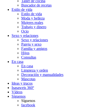
Taller de cocina
Buscador de recetas
Estilo de vida
Estilo de vida
Moda y belleza
Mujeres reales
Trabajo y dinero
Ocio
Sexo y relaciones
Sexo y relaciones
Pareja y sexo
Familia y amigos
Hijos
Consultas
En casa
En casa
Limpieza y orden
Decoración y manualidades
Mascotas
Ideas y trucos
Isasaweis 360º
Vídeos
Síguenos
Síguenos
facebook