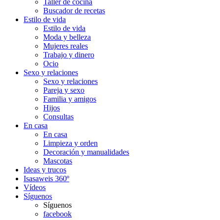
Taller de cocina
Buscador de recetas
Estilo de vida
Estilo de vida
Moda y belleza
Mujeres reales
Trabajo y dinero
Ocio
Sexo y relaciones
Sexo y relaciones
Pareja y sexo
Familia y amigos
Hijos
Consultas
En casa
En casa
Limpieza y orden
Decoración y manualidades
Mascotas
Ideas y trucos
Isasaweis 360º
Vídeos
Síguenos
Síguenos
facebook