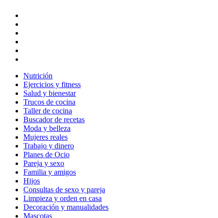
Nutrición
Ejercicios y fitness
Salud y bienestar
Trucos de cocina
Taller de cocina
Buscador de recetas
Moda y belleza
Mujeres reales
Trabajo y dinero
Planes de Ocio
Pareja y sexo
Familia y amigos
Hijos
Consultas de sexo y pareja
Limpieza y orden en casa
Decoración y manualidades
Mascotas