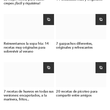
crepes ¡fácil y riquísima!
Reinventamos la sopa fría: 14
7 gazpachos diferentes,
recetas muy originales para
originales y refrescantes
sobrevivir al verano
7 recetas de huevos en todas sus
20 recetas de picoteo para
versiones: encapotados, a la
compartir entre amigos
marinera, fritos...