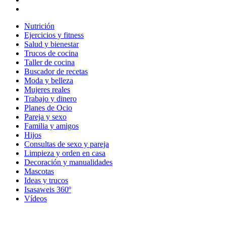
Nutrición
Ejercicios y fitness
Salud y bienestar
Trucos de cocina
Taller de cocina
Buscador de recetas
Moda y belleza
Mujeres reales
Trabajo y dinero
Planes de Ocio
Pareja y sexo
Familia y amigos
Hijos
Consultas de sexo y pareja
Limpieza y orden en casa
Decoración y manualidades
Mascotas
Ideas y trucos
Isasaweis 360º
Vídeos