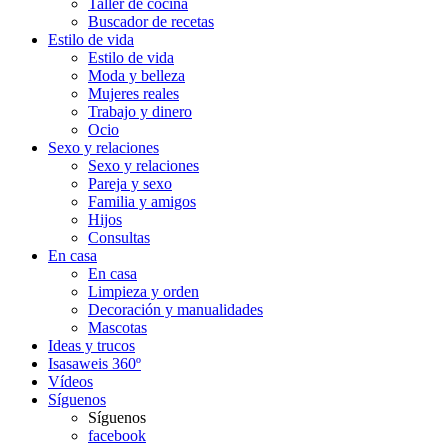
Taller de cocina
Buscador de recetas
Estilo de vida
Estilo de vida
Moda y belleza
Mujeres reales
Trabajo y dinero
Ocio
Sexo y relaciones
Sexo y relaciones
Pareja y sexo
Familia y amigos
Hijos
Consultas
En casa
En casa
Limpieza y orden
Decoración y manualidades
Mascotas
Ideas y trucos
Isasaweis 360º
Vídeos
Síguenos
Síguenos
facebook