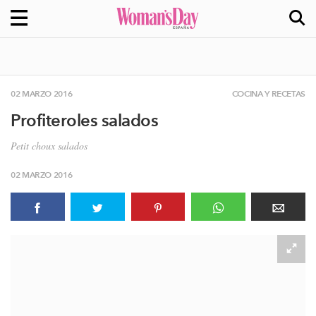
02 MARZO 2016
COCINA Y RECETAS
Profiteroles salados
Petit choux salados
02 MARZO 2016