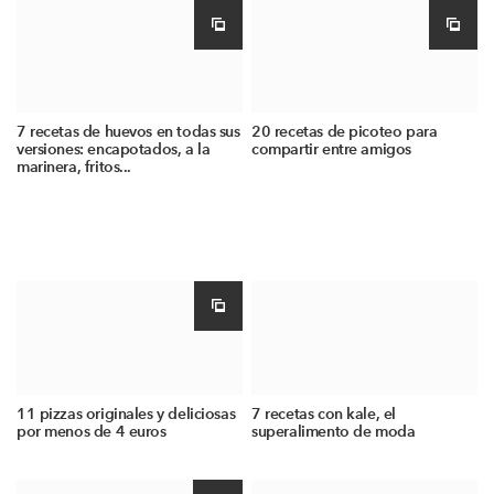
7 recetas de huevos en todas sus
20 recetas de picoteo para
versiones: encapotados, a la
compartir entre amigos
marinera, fritos...
11 pizzas originales y deliciosas
7 recetas con kale, el
por menos de 4 euros
superalimento de moda