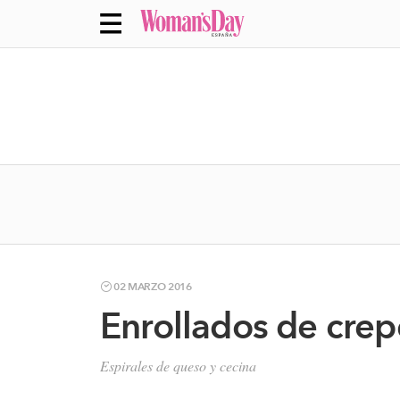
02 MARZO 2016
Enrollados de crep
Espirales de queso y cecina