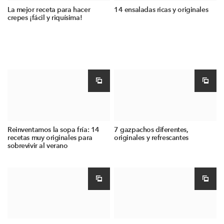
La mejor receta para hacer
14 ensaladas ricas y originales
crepes ¡fácil y riquísima!
Reinventamos la sopa fría: 14
7 gazpachos diferentes,
recetas muy originales para
originales y refrescantes
sobrevivir al verano