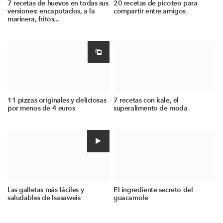
7 recetas de huevos en todas sus
20 recetas de picoteo para
versiones: encapotados, a la
compartir entre amigos
marinera, fritos...
11 pizzas originales y deliciosas
7 recetas con kale, el
por menos de 4 euros
superalimento de moda
Las galletas más fáciles y
El ingrediente secreto del
saludables de Isasaweis
guacamole