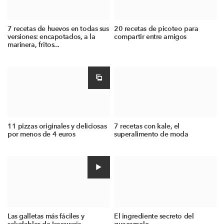
7 recetas de huevos en todas sus
20 recetas de picoteo para
versiones: encapotados, a la
compartir entre amigos
marinera, fritos...
11 pizzas originales y deliciosas
7 recetas con kale, el
por menos de 4 euros
superalimento de moda
Las galletas más fáciles y
El ingrediente secreto del