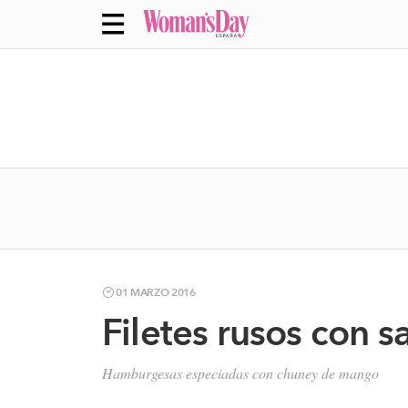
01 MARZO 2016
Filetes rusos con 
Hamburgesas especiadas con chuney de mango