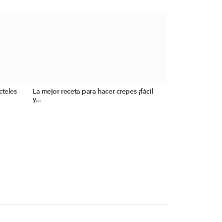
cteles
La mejor receta para hacer crepes ¡fácil
y...
S