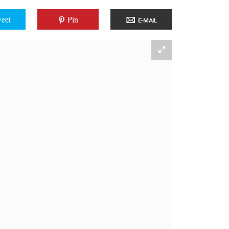
eet
Pin
E-MAIL