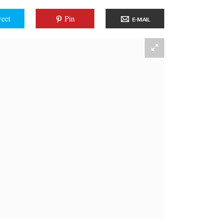
eet
Pin
E-MAIL