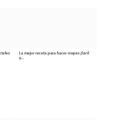
cteles
La mejor receta para hacer crepes ¡fácil
y...
S