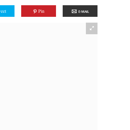
eet
Pin
E-MAIL