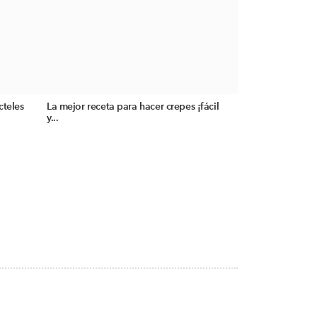
cteles
La mejor receta para hacer crepes ¡fácil
y...
S