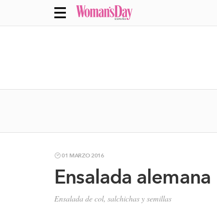
01 MARZO 2016
Ensalada alemana
Ensalada de col, salchichas y semillas