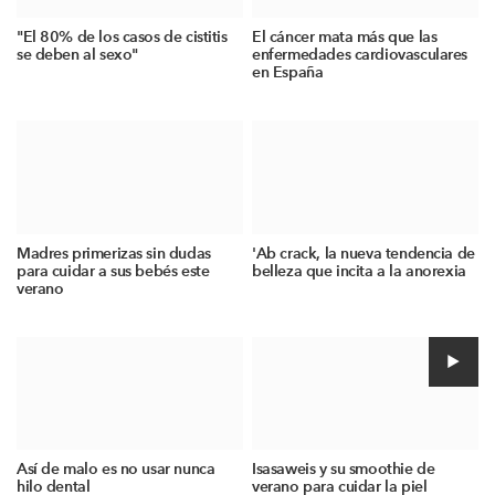
"El 80% de los casos de cistitis
El cáncer mata más que las
se deben al sexo"
enfermedades cardiovasculares
en España
Madres primerizas sin dudas
'Ab crack, la nueva tendencia de
para cuidar a sus bebés este
belleza que incita a la anorexia
verano
Así de malo es no usar nunca
Isasaweis y su smoothie de
hilo dental
verano para cuidar la piel