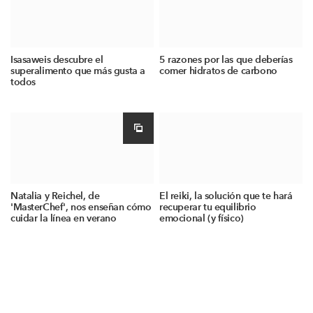
Isasaweis descubre el
5 razones por las que deberías
superalimento que más gusta a
comer hidratos de carbono
todos
Natalia y Reichel, de
El reiki, la solución que te hará
'MasterChef', nos enseñan cómo
recuperar tu equilibrio
cuidar la línea en verano
emocional (y físico)