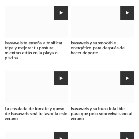
Isasaweis te enseña a tonificar
Isasaweis y su smoothie
tripa y mejorar tu postura
energético para después de
mientras estás en la playa o
hacer deporte
piscina
La ensalada de tomate y queso
Isasaweis y su truco infalible
de Isasaweis será tu favorita este
para que pelo sobreviva sano al
verano
verano