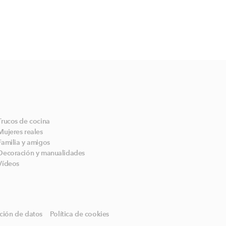
Trucos de cocina
Mujeres reales
Familia y amigos
Decoración y manualidades
Vídeos
ción de datos
Política de cookies