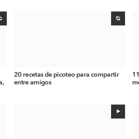
20 recetas de picoteo para compartir
11
a,
entre amigos
me