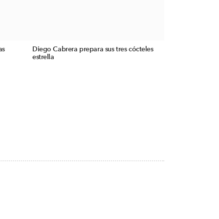
as
Diego Cabrera prepara sus tres cócteles
estrella
S