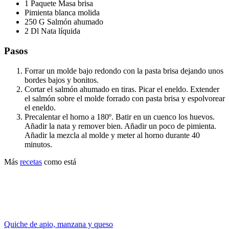
1 Paquete Masa brisa
Pimienta blanca molida
250 G Salmón ahumado
2 Dl Nata líquida
Pasos
Forrar un molde bajo redondo con la pasta brisa dejando unos
bordes bajos y bonitos.
Cortar el salmón ahumado en tiras. Picar el eneldo. Extender
el salmón sobre el molde forrado con pasta brisa y espolvorear
el eneldo.
Precalentar el horno a 180º. Batir en un cuenco los huevos.
Añadir la nata y remover bien. Añadir un poco de pimienta.
Añadir la mezcla al molde y meter al horno durante 40
minutos.
Más
recetas
como está
Quiche de apio, manzana y queso