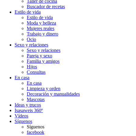
Taller de cocina
Buscador de recetas
Estilo de vida
Estilo de vida
Moda y belleza
Mujeres reales
Trabajo y dinero
Ocio
Sexo y relaciones
Sexo y relaciones
Pareja y sexo
Familia y amigos
Hijos
Consultas
En casa
En casa
Limpieza y orden
Decoración y manualidades
Mascotas
Ideas y trucos
Isasaweis 360º
Vídeos
Síguenos
Síguenos
facebook