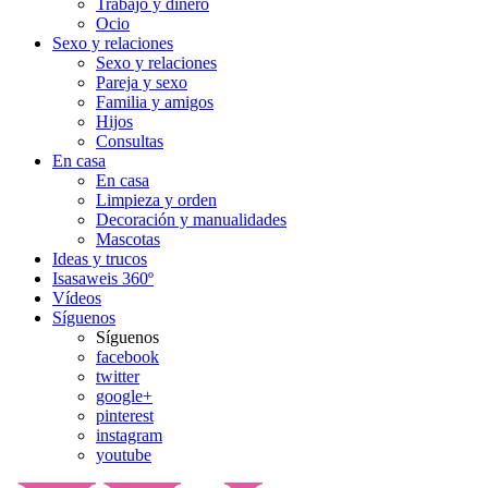
Trabajo y dinero
Ocio
Sexo y relaciones
Sexo y relaciones
Pareja y sexo
Familia y amigos
Hijos
Consultas
En casa
En casa
Limpieza y orden
Decoración y manualidades
Mascotas
Ideas y trucos
Isasaweis 360º
Vídeos
Síguenos
Síguenos
facebook
twitter
google+
pinterest
instagram
youtube