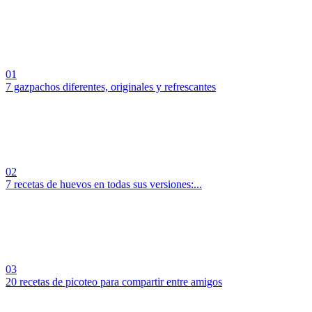
01
7 gazpachos diferentes, originales y refrescantes
02
7 recetas de huevos en todas sus versiones:...
03
20 recetas de picoteo para compartir entre amigos