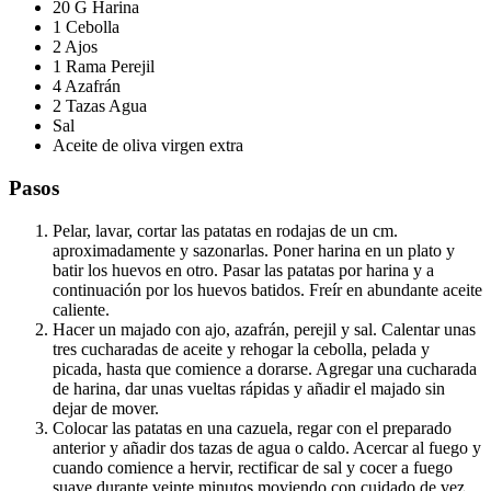
20 G Harina
1 Cebolla
2 Ajos
1 Rama Perejil
4 Azafrán
2 Tazas Agua
Sal
Aceite de oliva virgen extra
Pasos
Pelar, lavar, cortar las patatas en rodajas de un cm.
aproximadamente y sazonarlas. Poner harina en un plato y
batir los huevos en otro. Pasar las patatas por harina y a
continuación por los huevos batidos. Freír en abundante aceite
caliente.
Hacer un majado con ajo, azafrán, perejil y sal. Calentar unas
tres cucharadas de aceite y rehogar la cebolla, pelada y
picada, hasta que comience a dorarse. Agregar una cucharada
de harina, dar unas vueltas rápidas y añadir el majado sin
dejar de mover.
Colocar las patatas en una cazuela, regar con el preparado
anterior y añadir dos tazas de agua o caldo. Acercar al fuego y
cuando comience a hervir, rectificar de sal y cocer a fuego
suave durante veinte minutos moviendo con cuidado de vez