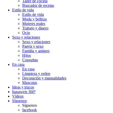
Taller de cocina
Buscador de recetas
Estilo de vida
Estilo de vida
Moda y belleza
Mujeres reales
Trabajo y dinero
Ocio
Sexo y relaciones
Sexo y relaciones
Pareja y sexo
Familia y amigos
Hijos
Consultas
En casa
En casa
Limpieza y orden
Decoración y manualidades
Mascotas
Ideas y trucos
Isasaweis 360º
Vídeos
Síguenos
Síguenos
facebook