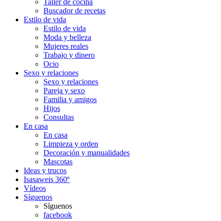
Taller de cocina
Buscador de recetas
Estilo de vida
Estilo de vida
Moda y belleza
Mujeres reales
Trabajo y dinero
Ocio
Sexo y relaciones
Sexo y relaciones
Pareja y sexo
Familia y amigos
Hijos
Consultas
En casa
En casa
Limpieza y orden
Decoración y manualidades
Mascotas
Ideas y trucos
Isasaweis 360º
Vídeos
Síguenos
Síguenos
facebook