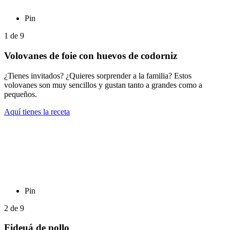
Pin
1
de
9
Volovanes de foie con huevos de codorniz
¿Tienes invitados? ¿Quieres sorprender a la familia? Estos
volovanes son muy sencillos y gustan tanto a grandes como a
pequeños.
Aquí tienes la receta
Pin
2
de
9
Fideuá de pollo