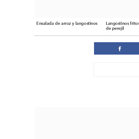
Ensalada de arroz y langostinos
Langostinos frito
de perejil