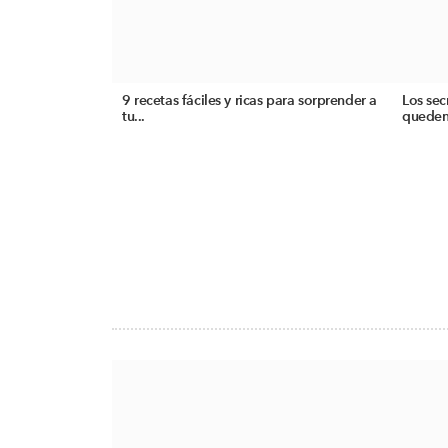
9 recetas fáciles y ricas para sorprender a
Los sec
tu...
queden