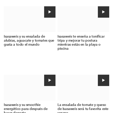
Isasaweis y su ensalada de
Isasaweis te enseña a tonificar
alubias, aguacate y tomates que
tripa y mejorar tu postura
gusta a todo el mundo
mientras estás en la playa o
piscina
Isasaweis y su smoothie
La ensalada de tomate y queso
energético para después de
de Isasaweis será tu favorita este
hacer deporte
verano