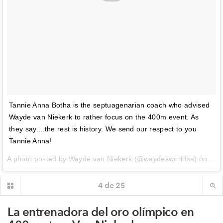
Tannie Anna Botha is the septuagenarian coach who advised
Wayde van Niekerk to rather focus on the 400m event. As
they say....the rest is history. We send our respect to you
Tannie Anna!
A photo posted by Wayde van Niekerk (@waydesworldsa) on
Jul
4
de
25
La entrenadora del oro olímpico en