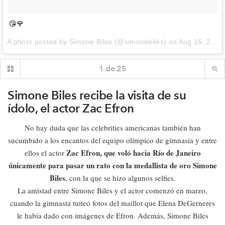
😘🌹
A photo posted by Simone Biles (@simonebiles) on
Aug 16, 2016 at 2:54pm PDT
1
de
25
Simone Biles recibe la visita de su
ídolo, el actor Zac Efron
No hay duda que las celebrities americanas también han
sucumbido a los encantos del equipo olímpico de gimnasia y entre
Zac Efron, que voló hacia Río de Janeiro
ellos el actor
únicamente para pasar un rato con la medallista de oro Simone
Biles
, con la que se hizo algunos selfies.
La amistad entre Simone Biles y el actor comenzó en marzo,
cuando la gimnasta tuiteó fotos del maillot que Elena DeGerneres
le había dado con imágenes de Efron. Además, Simone Biles