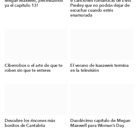
Megan Maxwell, ¡necesitamos
8 canciones románticas de Elvis
ya el capítulo 13!
Presley que no podrás dejar de
escuchar cuando estés
enamorada
Ciberrobos o el arte de que te
El verano de Isasaweis termina
roben sin que te enteres
en la televisión
Descubre los rincones más
Duodécimo capítulo de Megan
bonitos de Cantabria
Maxwell para Woman's Day