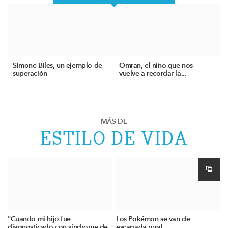
Simone Biles, un ejemplo de
Omran, el niño que nos
superación
vuelve a recordar la...
MÁS DE
ESTILO DE VIDA
"Cuando mi hijo fue
Los Pokémon se van de
diagnosticado con síndrome de
escapada rural