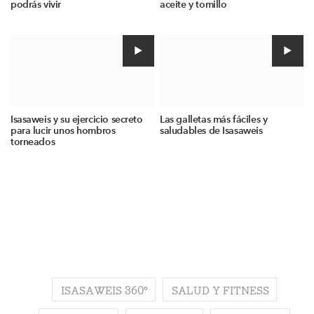
podrás vivir
aceite y tomillo
Isasaweis y su ejercicio secreto
Las galletas más fáciles y
para lucir unos hombros
saludables de Isasaweis
torneados
ISASAWEIS 360º
SALUD Y FITNESS