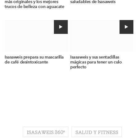
más originales y los mejores
saludables de Isasaweis
trucos de belleza con aguacate
Isasaweis prepara su mascarilla
Isasaweis y sus sentadillas
de café desintoxicante
mágicas para tener un culo
perfecto
ISASAWEIS 360º
SALUD Y FITNESS