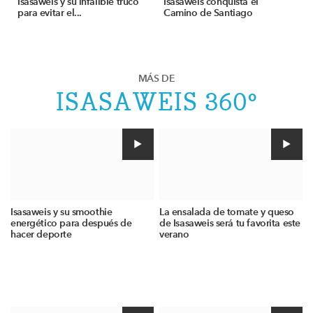
Isasaweis y su infalible truco
Isasaweis conquista el
para evitar el...
Camino de Santiago
MÁS DE
ISASAWEIS 360º
Isasaweis y su smoothie
La ensalada de tomate y queso
energético para después de
de Isasaweis será tu favorita este
hacer deporte
verano