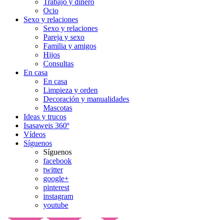
Trabajo y dinero
Ocio
Sexo y relaciones
Sexo y relaciones
Pareja y sexo
Familia y amigos
Hijos
Consultas
En casa
En casa
Limpieza y orden
Decoración y manualidades
Mascotas
Ideas y trucos
Isasaweis 360º
Vídeos
Síguenos
Síguenos
facebook
twitter
google+
pinterest
instagram
youtube