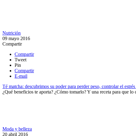
Nutrición
09 mayo 2016
Compartir
Compartir
Tweet
Pin
Compartir
E-mail
Té matcha: descubrimos su poder para perder peso, controlar el estrés
​¿Qué beneficios te aporta? ¿Cómo tomarlo? Y una receta para que lo d
Moda y belleza
20 abril 2016