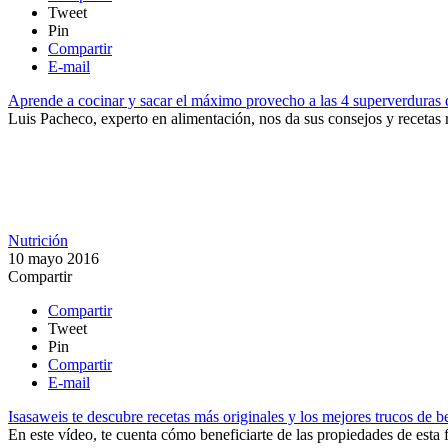
Tweet
Pin
Compartir
E-mail
Aprende a cocinar y sacar el máximo provecho a las 4 superverduras
Luis Pacheco, experto en alimentación, nos da sus consejos y recetas r
Nutrición
10 mayo 2016
Compartir
Compartir
Tweet
Pin
Compartir
E-mail
Isasaweis te descubre recetas más originales y los mejores trucos de b
​En este vídeo, te cuenta cómo beneficiarte de las propiedades de esta f