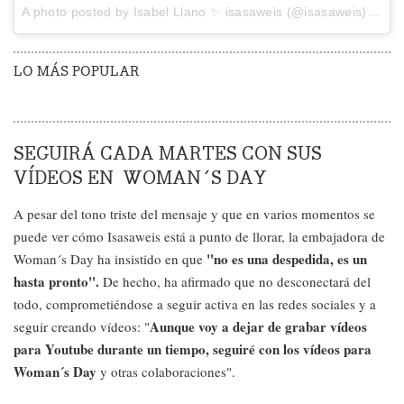
A photo posted by Isabel Llano ✨ isasaweis (@isasaweis) on
Ju
LO MÁS POPULAR
SEGUIRÁ CADA MARTES CON SUS
VÍDEOS EN WOMAN´S DAY
A pesar del tono triste del mensaje y que en varios momentos se
puede ver cómo Isasaweis está a punto de llorar, la embajadora de
"no es una despedida, es un
Woman´s Day ha insistido en que
hasta pronto".
De hecho, ha afirmado que no desconectará del
todo, comprometiéndose a seguir activa en las redes sociales y a
Aunque voy a dejar de grabar vídeos
seguir creando vídeos: "
para Youtube durante un tiempo, seguiré con los vídeos para
Woman´s Day
y otras colaboraciones".