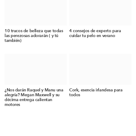
10 trucos de belleza que todas
4 consejos de experto para
las perezosas adorarán ( y tú
cuidar tu pelo en verano
también)
¿Nos darán Raquel y Manu una
Cork, esencia irlandesa para
alegría? Megan Maxwell y su
todos
décima entrega calientan
motores