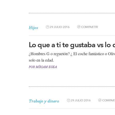
29 JULIO 2016
COMPARTIR
Hijos
Lo que a ti te gustaba vs lo 
¿Hombres G o reguetón​? ¿ El coche fantástico o Olive
solo en la edad.
POR
MÍRIAM EGEA
29 JULIO 2016
COMPAR
Trabajo y dinero