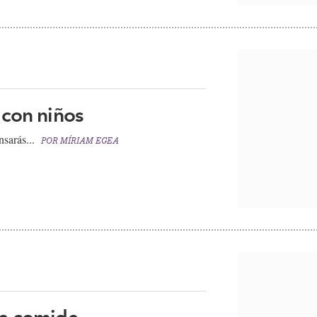
 con niños
nsarás...
POR
MÍRIAM EGEA
la comida