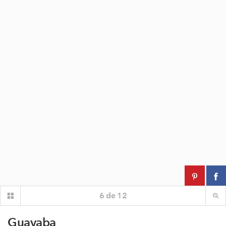
6
de
12
Guayaba