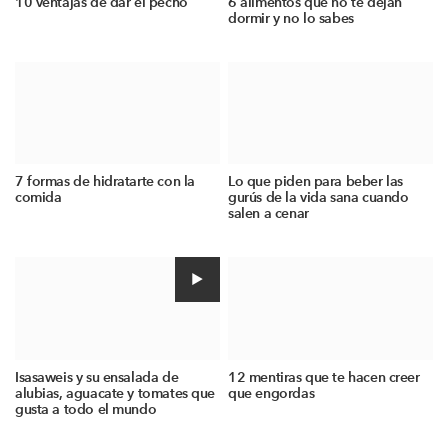
10 ventajas de dar el pecho
6 alimentos que no te dejan
dormir y no lo sabes
7 formas de hidratarte con la
Lo que piden para beber las
comida
gurús de la vida sana cuando
salen a cenar
Isasaweis y su ensalada de
12 mentiras que te hacen creer
alubias, aguacate y tomates que
que engordas
gusta a todo el mundo