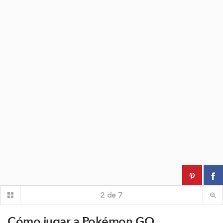
2
de
7
Cómo jugar a Pokémon GO